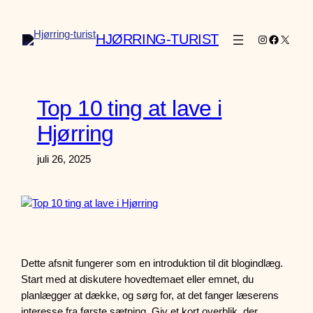
Spring
til
HJØRRING-TURIST
Instagram
Faceboo
X
indhold
Top 10 ting at lave i
Hjørring
juli 26, 2025
Dette afsnit fungerer som en introduktion til dit blogindlæg.
Start med at diskutere hovedtemaet eller emnet, du
planlægger at dække, og sørg for, at det fanger læserens
interesse fra første sætning. Giv et kort overblik, der